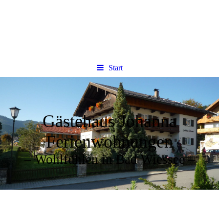
Start
Gästehaus Johanna
Ferienwohnungen
– Wohlfühlen in Bad Wiessee –