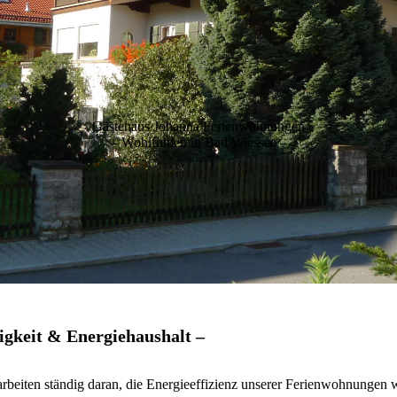
,
,
,
Gästehaus Johanna Ferienwohnungen
– Wohlfühlen in Bad Wiessee –
,
igkeit & Energiehaushalt –
rbeiten ständig daran, die Energieeffizienz unserer Ferienwohnungen w