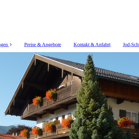
ngen
Preise & Angebote
Kontakt & Anfahrt
Jod-Sch
,
,
,
,
,