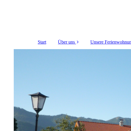
Start
Über uns
Unsere Ferienwohnu
Die Geschichte des
Ferienwohnung Nr. 1
Hauses
Hochparterre, GH
Nachhaltigkeit &
Ferienwohnung Nr. 2
Energiehaushalt
1.OG GH
Ferienwohnung Nr. 3
1.OG, GH
Ferienwohnung Nr. 4
2.OG, GH
Ferienwohnung Nr. 5
2.OG, GH