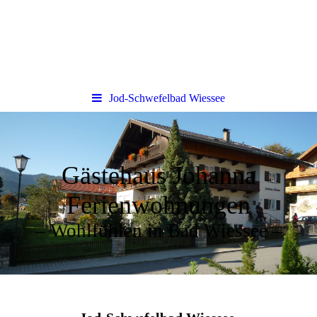
Jod-Schwefelbad Wiessee
Gästehaus Johanna
Ferienwohnungen
– Wohlfühlen in Bad Wiessee –