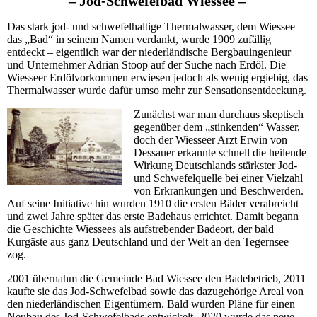
– Jod-Schwefelbad Wiessee –
Das stark jod- und schwefelhaltige Thermalwasser, dem Wiessee
das „Bad“ in seinem Namen verdankt, wurde 1909 zufällig
entdeckt – eigentlich war der niederländische Bergbauingenieur
und Unternehmer Adrian Stoop auf der Suche nach Erdöl. Die
Wiesseer Erdölvorkommen erwiesen jedoch als wenig ergiebig, das
Thermalwasser wurde dafür umso mehr zur Sensationsentdeckung.
Zunächst war man durchaus skeptisch
gegenüber dem „stinkenden“ Wasser,
doch der Wiesseer Arzt Erwin von
Dessauer erkannte schnell die heilende
Wirkung Deutschlands stärkster Jod-
und Schwefelquelle bei einer Vielzahl
von Erkrankungen und Beschwerden.
Auf seine Initiative hin wurden 1910 die ersten Bäder verabreicht
und zwei Jahre später das erste Badehaus errichtet. Damit begann
die Geschichte Wiessees als aufstrebender Badeort, der bald
Kurgäste aus ganz Deutschland und der Welt an den Tegernsee
zog.
2001 übernahm die Gemeinde Bad Wiessee den Badebetrieb, 2011
kaufte sie das Jod-Schwefelbad sowie das dazugehörige Areal von
den niederländischen Eigentümern. Bald wurden Pläne für einen
Neubau des Jod-Schwefelbads entwickelt, 2020 wurde das neue